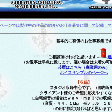
ページでは製作中の作品の紹介やお仕事募集に関して記載して
基本的に有償のお仕事募集です
ご相談頂ければと思います→
連
（お返事は早急に致します。遅い場合は未着の可
芸歴はこちら（商業用のみ）
ボイスサンプルのページへ
【収録】
スタジオ収録中心です。（都内近
クライアント様のご希望に応えやすくな
□自宅録音の場合はｗａｖ・ｍｐ３での収録
（音質・４４．１khz モノラル １６
↑の用に指定頂ければと思います