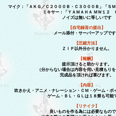
マイク：「ＡＫＧ／Ｃ２０００Ｂ・Ｃ３０００Ｂ」「ＳＭ
ミキサー：「ＹＡＭＡＨＡ ＭＷ１２ 
ノイズは無いに等しいです
【自宅録音の提出】
メール添付・サーバーアップです
【圧縮方法】
ＺＩＰ以外分かりません。
【報酬】
提示頂けると助かります。
（分からない場合は内容を伺い見積もりを
完成品を頂ければ喜びます。
【内容】
吹きかえ・アニメ・ナレーション・ＣＭ・ゲーム・ボ
ゲーム・ＢＬ・ＧＬは１８禁も可能
【リテイク】
良いものを作る為には必要なもので