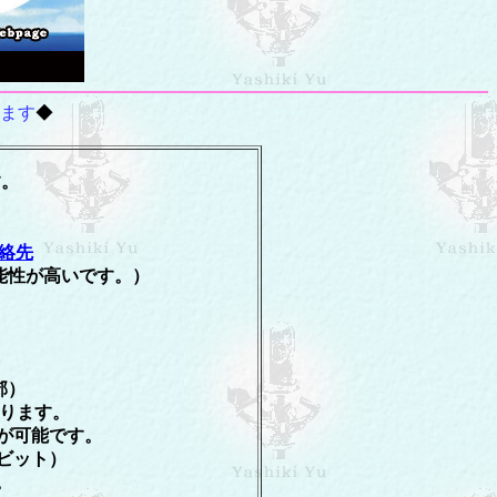
ます
◆
。
絡先
能性が高いです。）
郊）
ります。
が可能です。
ビット）
。