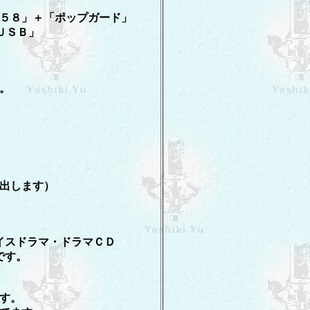
５８」＋「ポップガード」
ＵＳＢ」
。
出します）
イスドラマ・ドラマＣＤ
です。
す。