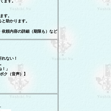
てます。
ます。
ると助かります。
。
・依頼内容の詳細（期限も）など
折れない！
。
ね！」
ボク（音声）】
-