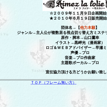
☆２００９年１１月９日企画開始
★２０１０年６月１９日販売開始
団体名→【
他力本願
】
ジャンル→主人公が複数居る視点切り替え方ミステ
原作・脚本→山口鷹幸
イラスト→黒岬光（漫画家）
ロゴ＆ＷＥＢアドバイザー→早瀬ミ
声優→プロ
音楽→プロ作曲家
主題歌ボーカル→プロ
宣伝協力頂ける方どうかお願い致し
ＴＯＰ（フレーム無い方）