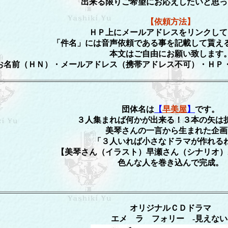
出来る限りご希望にお応えしたいと思っ
【依頼方法】
ＨＰ上にメールアドレスをリンクして
「件名」には音声依頼である事を記載して貰え
本文はご自由にお願い致します
お名前（ＨＮ）・メールアドレス（携帯アドレス不可）・ＨＰ
団体名は
【
早美屋
】
です。
３人集まれば何かが出来る！３本の矢は
美琴さんの一言から生まれた企画
「３人いれば小さなドラマが作れる
【美琴さん（イラスト）早瀬さん（シナリオ）
色んな人を巻き込んで完成。
オリジナルＣＤドラマ
エメ ラ フォリー -見えない