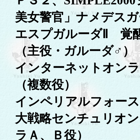
ＰＳ２、SIMPLE200
美女警官」ナメデスガ
エスプガルーダⅡ 覚
（主役・ガルーダ♂）
インターネットオンラ
（複数役）
インペリアルフォース
大戦略センチュリオン
ラＡ、Ｂ役）