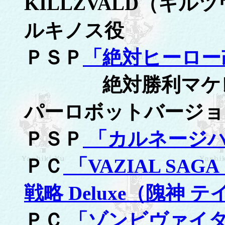
KILLZVALD（キ
ルキノス役
ＰＳＰ
「絶対ヒーロー
絶対勝利マケレン
パーロボットバージョ
ＰＳＰ
「カルネージ
ＰＣ
「VAZIAL S
戦略 Deluxe（隗神 
ＰＣ
「ゾンビヴァイタル