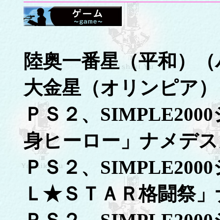
陸奥一番星（平和）（
大金星（オリンピア）
ＰＳ２、SIMPLE2000
身ヒーロー」ナメデス
ＰＳ２、SIMPLE200
Ｌ★ＳＴＡＲ格闘祭」