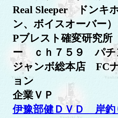
Real Sleeper 
ン、ボイスオーバー）
Pブレスト確変研究所
ー ｃｈ７５９ パチン
ジャンボ総本店 FC
ョン
企業ＶＰ
伊豫部健ＤＶＤ 岸釣