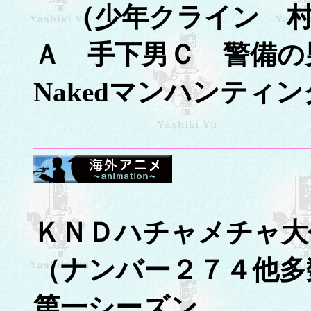
（少年クライン 村
Ａ 手下男Ｃ 警備の
Nakedマンハンティ
ＫＮＤハチャメチャ大
（ナンバー２７４他多
第一シーズン