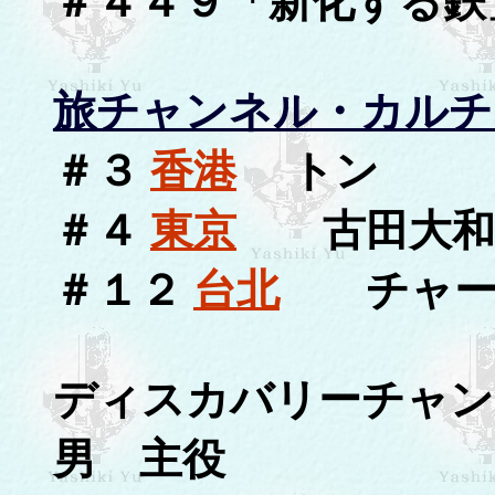
＃４４９「新化する鉄
旅チャンネル・カルチ
＃３
香港
トン
＃４
東京
古田大和
＃１２
台北
チャー
ディスカバリーチャン
男 主役