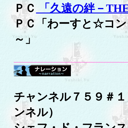
ＰＣ
「久遠の絆－THE 
ＰＣ「わーすと☆コン
～」
チャンネル７５９＃１
ンネル）
シェフ・ド・フランス