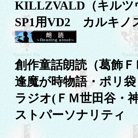
KILLZVALD（キ
SP1用VD2 カルキノ
創作童話朗読（葛飾Ｆ
逢魔が時物語・ポリ袋
ラジオ(ＦＭ世田谷・
ストパーソナリティ