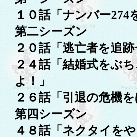
１０話「ナンバー274
第二シーズン
２０話「逃亡者を追跡
２４話「結婚式をぶち
よ！」
２６話「引退の危機を
第四シーズン
４８話「ネクタイをや