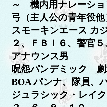
～ 機内用ナレーショ
弓（主人公の青年役他
スモーキンエース カ
２、ＦＢＩ６、警官５
アナウンス男
呪怨パンデミック 劇
BOA パンナ、隊員、
ジュラシック・レイ