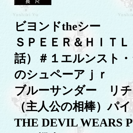
ビヨンドtheシー
ＳＰＥＥＲ＆ＨＩＴＬ
話）＃１エルンスト・
のシュペーアｊｒ
ブルーサンダー リチ
（主人公の相棒）パイ
THE DEVIL WEA