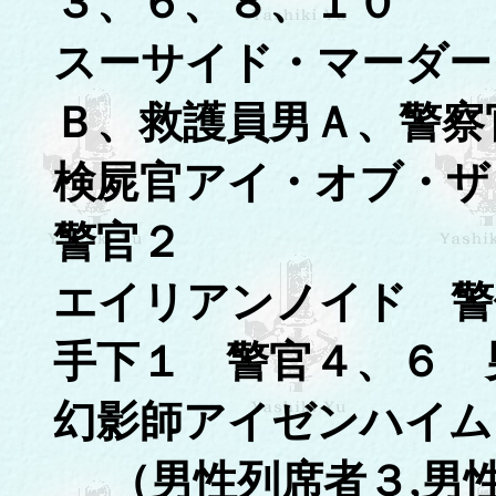
３、６、８、１０
スーサイド・マーダー
Ｂ、救護員男Ａ、警察
検屍官アイ・オブ・ザ
警官２
エイリアンノイド 
手下１ 警官４、６ 
幻影師アイゼンハイム
（男性列席者３,男性